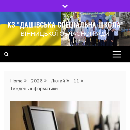
Skip
to
content
КЗ "ДАШІВСЬКА СПЕЦІАЛЬНА ШКОЛА"
ВІННИЦЬКОЇ ОБЛАСНОЇ РАДИ
Home
2026
Лютий
11
Тиждень інформатики