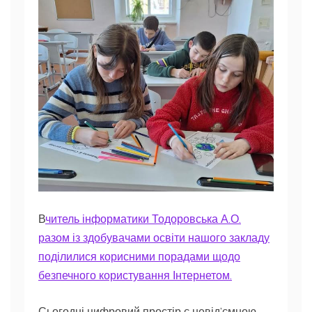
В
читель інформатики Тодоровська А.О.
разом із здобувачами освіти нашого закладу
поділилися корисними порадами щодо
безпечного користування Інтернетом.
Сьогодні цифровий простір є невід’ємною