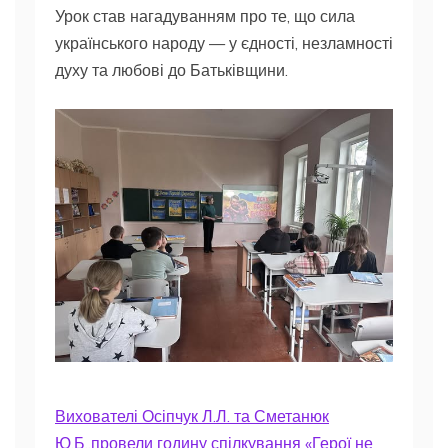
Урок став нагадуванням про те, що сила
українського народу — у єдності, незламності
духу та любові до Батьківщини.
Вихователі Осіпчук Л.Л. та Сметанюк
Ю.Б.,провели годину спілкування «Герої не