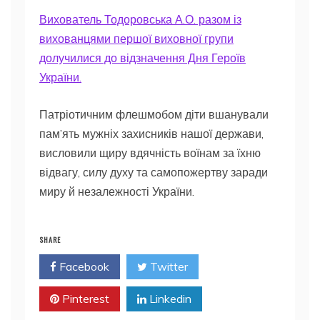
Вихователь Тодоровська А.О. разом із
вихованцями першої виховної групи
долучилися до відзначення Дня Героїв
України.
Патріотичним флешмобом діти вшанували
пам’ять мужніх захисників нашої держави,
висловили щиру вдячність воїнам за їхню
відвагу, силу духу та самопожертву заради
миру й незалежності України.
SHARE
Facebook
Twitter
Pinterest
Linkedin