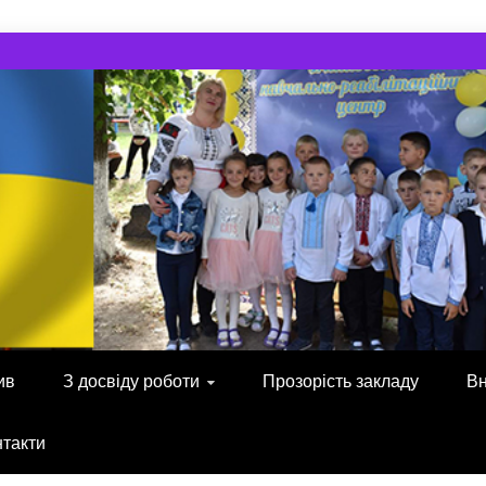
ив
З досвіду роботи
Прозорість закладу
Вн
нтакти