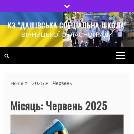
Skip
to
content
КЗ "ДАШІВСЬКА СПЕЦІАЛЬНА ШКОЛА"
ВІННИЦЬКОЇ ОБЛАСНОЇ РАДИ
Home
2025
Червень
Місяць:
Червень 2025