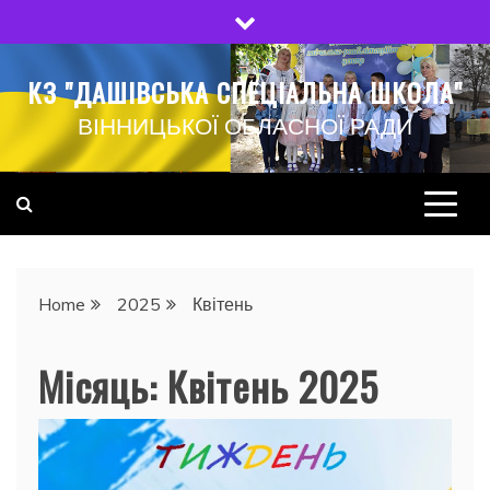
Skip
to
content
КЗ "ДАШІВСЬКА СПЕЦІАЛЬНА ШКОЛА"
ВІННИЦЬКОЇ ОБЛАСНОЇ РАДИ
Home
2025
Квітень
Місяць:
Квітень 2025