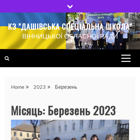
Skip
to
content
КЗ "ДАШІВСЬКА СПЕЦІАЛЬНА ШКОЛА"
ВІННИЦЬКОЇ ОБЛАСНОЇ РАДИ
Home
2023
Березень
Місяць:
Березень 2023