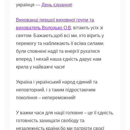
українця —
День єднання!
Вихованці першої виховної групи та
вихователь Володько О.В
, вітають усіх зі
святом. Бажають,щоб всі ми, хто вірить у
перемогу та наближають її всіма силами,
були сповнені надії та енергії рухатися
вперед. І нехай наша єдність дарує нам
крила у найважчі часи!
Україна і український народ єдиний та
неповторний, і з таким підростаючим
покоління – непереможний!
У важки часи для нації головне – це її єдність,
готовність захищати свободу та
незалежність країни,бо ми патріоти своєї