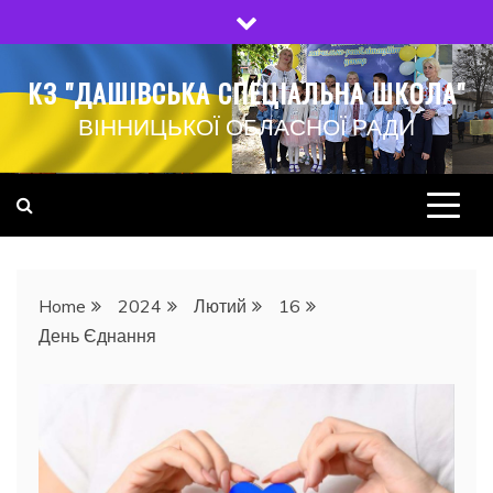
Skip
to
content
КЗ "ДАШІВСЬКА СПЕЦІАЛЬНА ШКОЛА"
ВІННИЦЬКОЇ ОБЛАСНОЇ РАДИ
Home
2024
Лютий
16
День Єднання