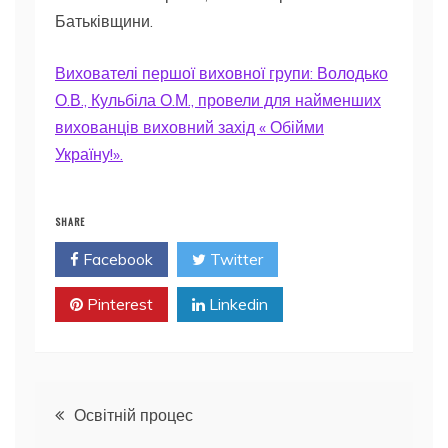
Батьківщини.
Вихователі першої виховної групи: Володько
О.В., Кульбіла О.М., провели для найменших
вихованців виховний захід « Обійми
Україну!».
SHARE
Facebook
Twitter
Pinterest
Linkedin
Навігація
Освітній процес