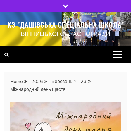
Skip
to
content
КЗ "ДАШІВСЬКА СПЕЦІАЛЬНА ШКОЛА"
ВІННИЦЬКОЇ ОБЛАСНОЇ РАДИ
Home
2026
Березень
23
Міжнародний день щастя