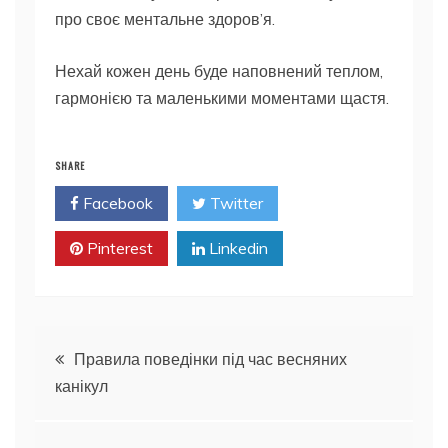
про своє ментальне здоров’я.
Нехай кожен день буде наповнений теплом,
гармонією та маленькими моментами щастя.
SHARE
Facebook
Twitter
Pinterest
Linkedin
Навігація
Правила поведінки під час весняних
канікул
записів