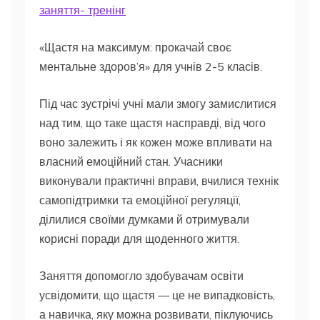
заняття- тренінг
«Щастя на максимум: прокачай своє
ментальне здоров’я» для учнів 2-5 класів.
Під час зустрічі учні мали змогу замислитися
над тим, що таке щастя насправді, від чого
воно залежить і як кожен може впливати на
власний емоційний стан. Учасники
виконували практичні вправи, вчилися технік
самопідтримки та емоційної регуляції,
ділилися своїми думками й отримували
корисні поради для щоденного життя.
Заняття допомогло здобувачам освіти
усвідомити, що щастя — це не випадковість,
а навичка, яку можна розвивати, піклуючись