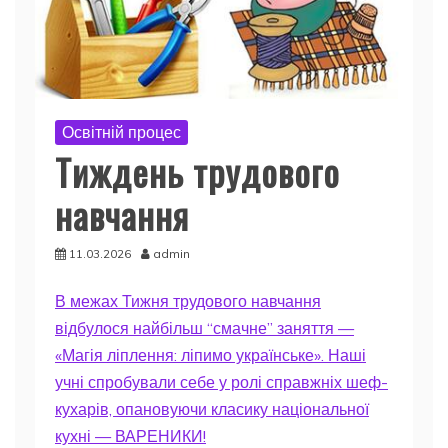
Освітній процес
Тиждень трудового
навчання
11.03.2026
admin
В межах Тижня трудового навчання
відбулося найбільш “смачне” заняття —
«Магія ліплення: ліпимо українське». Наші
учні спробували себе у ролі справжніх шеф-
кухарів, опановуючи класику національної
кухні — ВАРЕНИКИ!