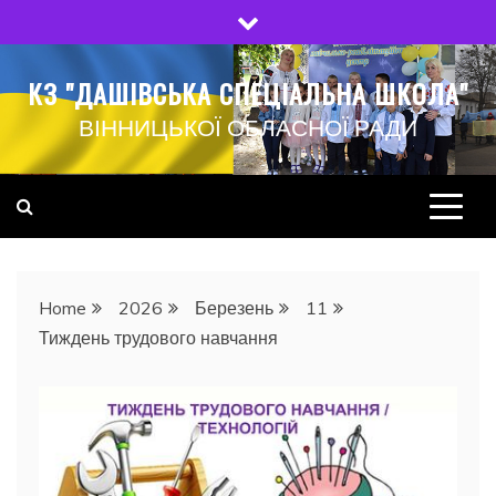
Skip
to
content
КЗ "ДАШІВСЬКА СПЕЦІАЛЬНА ШКОЛА"
ВІННИЦЬКОЇ ОБЛАСНОЇ РАДИ
Home
2026
Березень
11
Тиждень трудового навчання