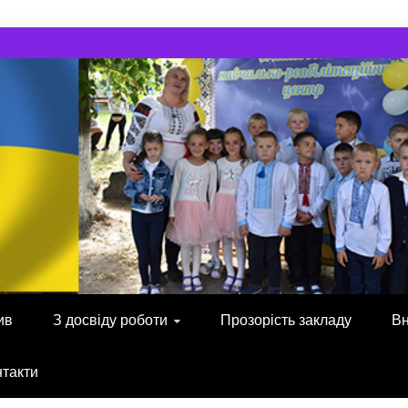
ив
З досвіду роботи
Прозорість закладу
Вн
нтакти