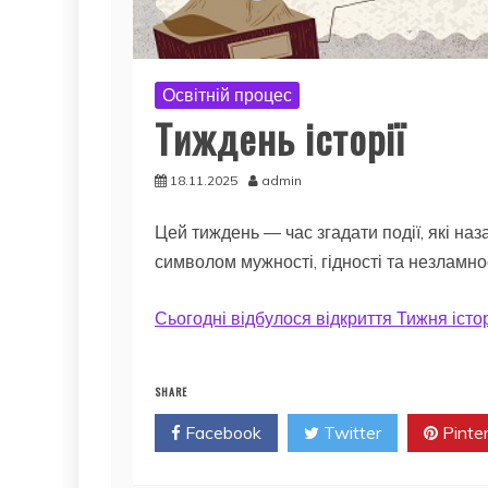
Освітній процес
Тиждень історії
18.11.2025
admin
Цей тиждень — час згадати події, які наза
символом мужності, гідності та незламнос
Сьогодні відбулося відкриття Тижня історії
SHARE
Facebook
Twitter
Pinte