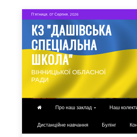
Skip
П’ятниця, 07 Серпня, 2026
to
КЗ "ДАШІВСЬКА
content
СПЕЦІАЛЬНА
ШКОЛА"
ВІННИЦЬКОЇ ОБЛАСНОЇ
РАДИ
Про наш заклад
Наш колект
Дистанційне навчання
Булінг
Ко