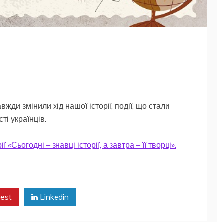
вжди змінили хід нашої історії, події, що стали
ті українців.
 «Сьогодні – знавці історії, а завтра – її творці».
rest
Linkedin