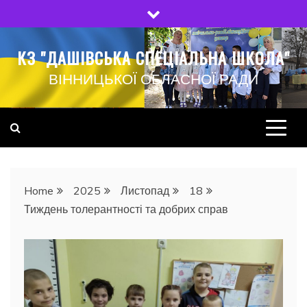
Skip
to
content
КЗ "ДАШІВСЬКА СПЕЦІАЛЬНА ШКОЛА"
ВІННИЦЬКОЇ ОБЛАСНОЇ РАДИ
Home
2025
Листопад
18
Тиждень толерантності та добрих справ