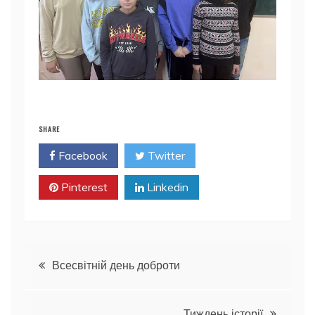
SHARE
Facebook
Twitter
Pinterest
Linkedin
Навігація
Всесвітній день доброти
записів
Тиждень історії