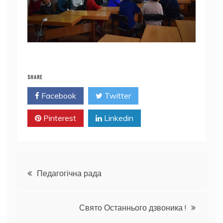
SHARE
Facebook
Twitter
Pinterest
Linkedin
Навігація
Педагогічна рада
записів
Свято Останнього дзвоника !