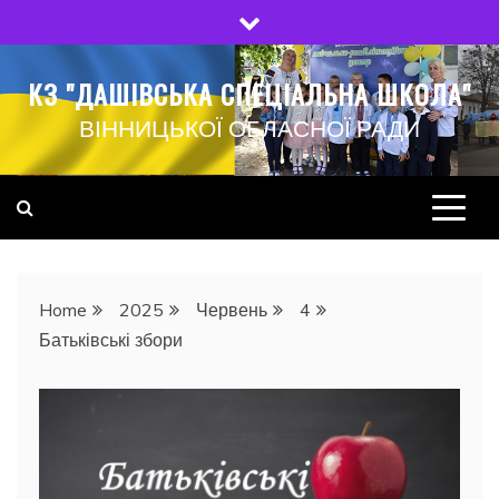
Skip
to
content
КЗ "ДАШІВСЬКА СПЕЦІАЛЬНА ШКОЛА"
ВІННИЦЬКОЇ ОБЛАСНОЇ РАДИ
Home
2025
Червень
4
Батьківські збори