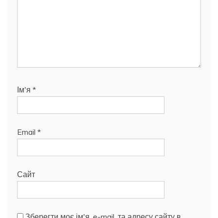
Ім'я
*
Email
*
Сайт
Зберегти моє ім'я, e-mail, та адресу сайту в