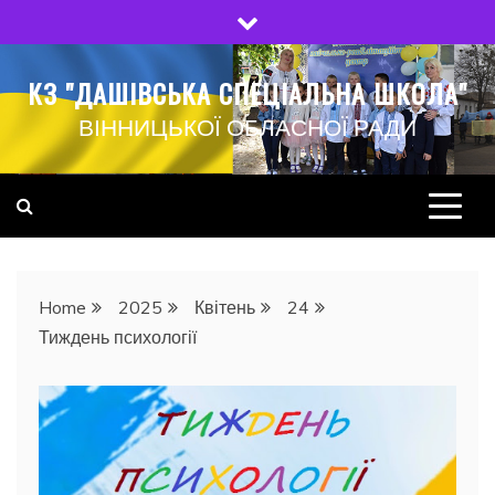
Skip
to
content
КЗ "ДАШІВСЬКА СПЕЦІАЛЬНА ШКОЛА"
ВІННИЦЬКОЇ ОБЛАСНОЇ РАДИ
Home
2025
Квітень
24
Тиждень психології