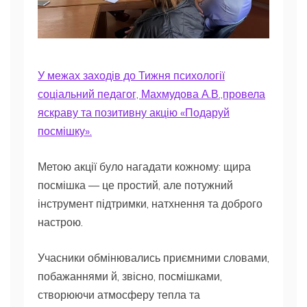
У межах заходів до Тижня психології
соціальний педагог, Махмудова А.В.,провела
яскраву та позитивну акцію «Подаруй
посмішку».
Метою акції було нагадати кожному: щира
посмішка — це простий, але потужний
інструмент підтримки, натхнення та доброго
настрою.
Учасники обмінювались приємними словами,
побажаннями й, звісно, посмішками,
створюючи атмосферу тепла та