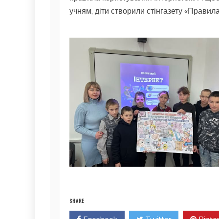
учням, діти створили стінгазету «Правил
SHARE