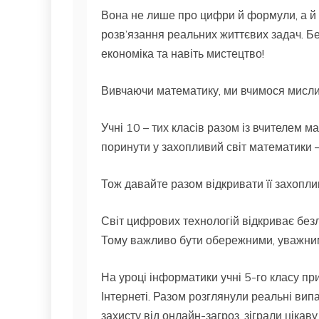
Вона не лише про цифри й формули, а й п
розв’язання реальних життєвих задач. Без
економіка та навіть мистецтво!
Вивчаючи математику, ми вчимося мислит
Учні 10 – тих класів разом із вчителем 
поринути у захопливий світ математики
Тож давайте разом відкривати її захоплив
Світ цифрових технологій відкриває без
Тому важливо бути обережними, уважним
На уроці інформатики учні 5-го класу пр
Інтернеті. Разом розглянули реальні випа
захисту від онлайн-загроз, зіграли цікаву