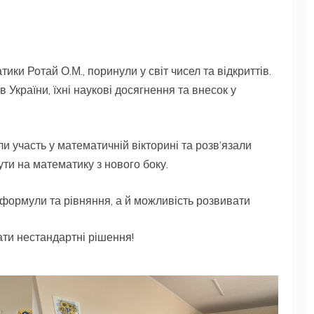
ики Ротай О.М., поринули у світ чисел та відкриттів.
 України, їхні наукові досягнення та внесок у
и участь у математичній вікторині та розв’язали
ути на математику з нового боку.
формули та рівняння, а й можливість розвивати
ати нестандартні рішення!