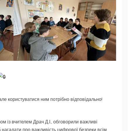
але користуватися ним потрібно відповідально!
ом із вчителем Драч Д.І., обговорили важливі
 нагадати про важливість цифрової безпеки всім