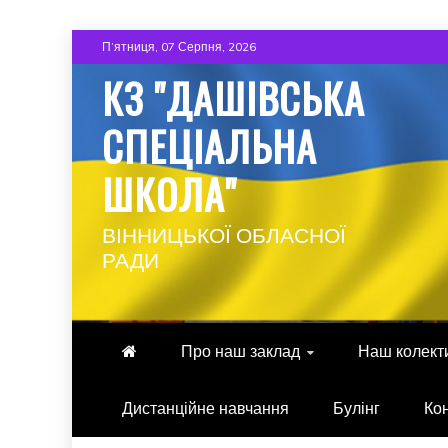
Skip
П’ятниця, 07 Серпня, 2026
to
КЗ "ДАШІВСЬКА
content
СПЕЦІАЛЬНА
ШКОЛА"
ВІННИЦЬКОЇ ОБЛАСНОЇ
РАДИ
Про наш заклад
Наш колект
Дистанційне навчання
Булінг
Ко