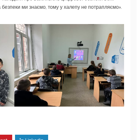
а безпеки ми знаємо, тому у халепу не потрапляємо».