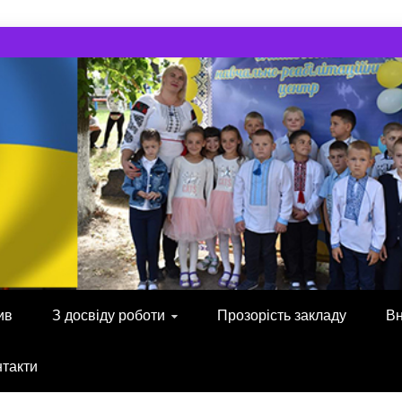
ив
З досвіду роботи
Прозорість закладу
Вн
нтакти