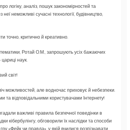
ро логіку, аналіз, пошук закономірностей та
 неї неможливі сучасні технології, будівництво,
и точно, критично й креативно.
математики, Ротай О.М., запрошують усіх бажаючих
– цариці наук.
ий світ!
ліч можливостей, але водночас приховує й небезпеки.
и та відповідальними користувачами Інтернету!
игадали важливі правила безпечної поведінки в
дки кібербулінгу, обговорили їх наслідки та способи
 гру «Фейк чи правда», у якій вчилися розпізнавати