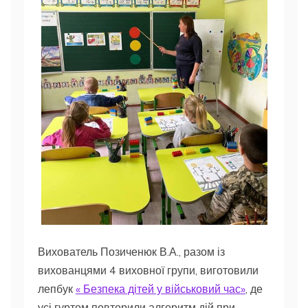
Вихователь Позиченюк В.А., разом із
вихованцями 4 виховної групи, виготовили
лепбук
« Безпека дітей у військовий час»
, де
усі гуртом повторили алгоритм дій при