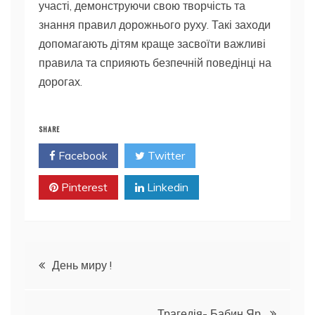
участі, демонструючи свою творчість та
знання правил дорожнього руху. Такі заходи
допомагають дітям краще засвоїти важливі
правила та сприяють безпечній поведінці на
дорогах.
SHARE
Facebook
Twitter
Pinterest
Linkedin
Навігація
День миру !
записів
Трагедія- Бабин Яр.