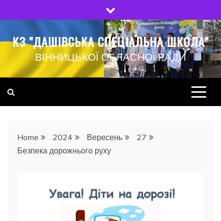
Skip
to
content
КЗ "ДАШІВСЬКА СПЕЦІАЛЬНА ШКОЛА"
ВІННИЦЬКОЇ ОБЛАСНОЇ РАДИ
Home
2024
Вересень
27
Безпека дорожнього руху