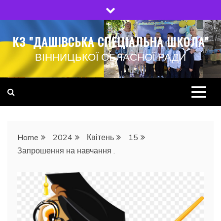
Skip
to
content
КЗ "ДАШІВСЬКА СПЕЦІАЛЬНА ШКОЛА"
ВІННИЦЬКОЇ ОБЛАСНОЇ РАДИ
Home
2024
Квітень
15
Запрошення на навчання .