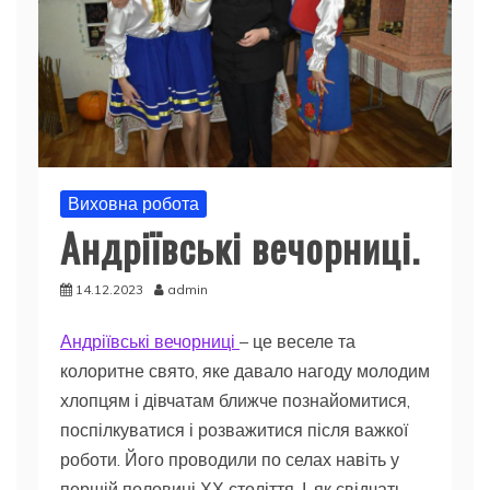
Виховна робота
Андріївські вечорниці.
14.12.2023
admin
Андріївські вечорниці
– це веселе та
колоритне свято, яке давало нагоду молодим
хлопцям і дівчатам ближче познайомитися,
поспілкуватися і розважитися після важкої
роботи. Його проводили по селах навіть у
першій половині ХХ століття. І, як свідчать