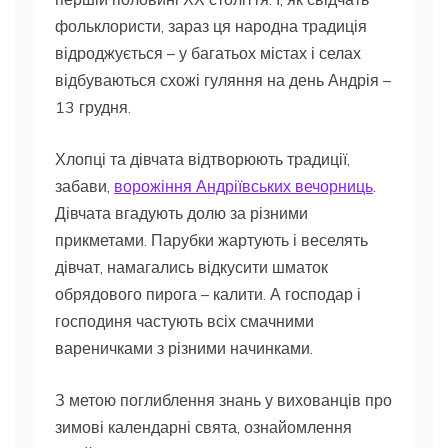
фольклористи, зараз ця народна традиція
відроджується – у багатьох містах і селах
відбуваються схожі гуляння на день Андрія –
13 грудня.
Хлопці та дівчата відтворюють традиції,
забави,
ворожіння Андріївських вечорниць
.
Дівчата вгадують долю за різними
прикметами. Парубки жартують і веселять
дівчат, намагались відкусити шматок
обрядового пирога – калити. А господар і
господиня частують всіх смачними
вареничками з різними начинками.
З метою поглиблення знань у вихованців про
зимові календарні свята, ознайомлення