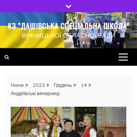
Skip
to
content
КЗ "ДАШІВСЬКА СПЕЦІАЛЬНА ШКОЛА"
ВІННИЦЬКОЇ ОБЛАСНОЇ РАДИ
Home
2023
Грудень
14
Андріївські вечорниці.