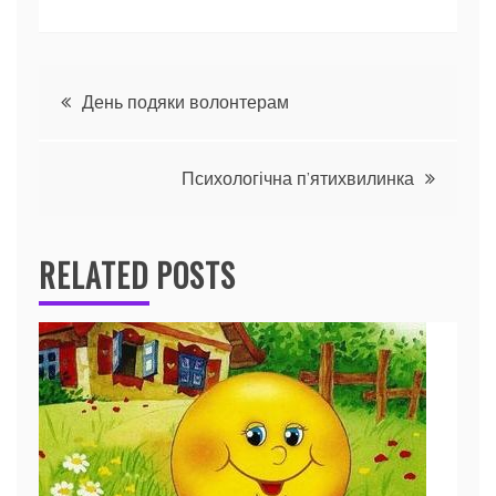
Навігація
День подяки волонтерам
записів
Психологічна п’ятихвилинка
RELATED POSTS