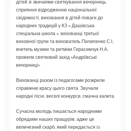
дітей зі звичаями святкування вечорниць,
сприяння відродженню національної
свідомості, виховання в дітей поваги до
народних традицій у КЗ « Дашівська
спеціальна школа », вихованці третьої
виховної групи та вихователь Пилипенко С.І.,
вчитель музики та ритміки Герасимчук Н.А.,
провели святковий захід «Андріївські
вечорниці» .
Вихованці разом із педагогами розкрили
справжню красу цього свята. Звучали
народні пісні, веселі конкурси, смачна калита.
Сучасна молодь пишається народними
обрядами наших пращурів, адже це
величезний скарб, який передається із