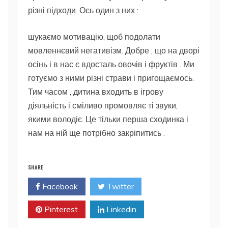
різні підходи. Ось один з них :
шукаємо мотивацію, щоб подолати
мовленнєвий негативізм. Добре , що на дворі
осінь і в нас є вдосталь овочів і фруктів . Ми
готуємо з ними різні страви і пригощаємось.
Тим часом , дитина входить в ігрову
діяльність і сміливо промовляє ті звуки,
якими володіє. Це
тільки перша сходинка і
нам на ній ще потрібно закріпитись .
SHARE
Facebook
Twitter
Pinterest
Linkedin