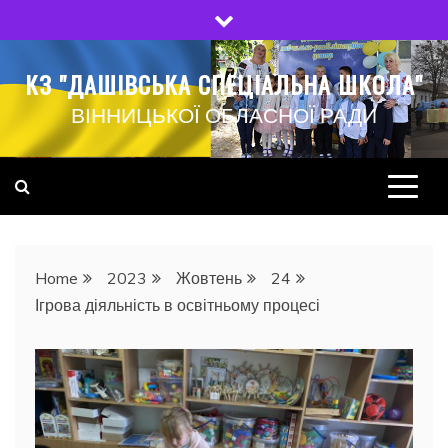
Skip
to
content
КЗ "ДАШІВСЬКА СПЕЦІАЛЬНА ШКОЛА"
ВІННИЦЬКОЇ ОБЛАСНОЇ РАДИ
Home
2023
Жовтень
24
Ігрова діяльність в освітньому процесі