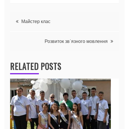
Навігація
Майстер клас
записів
Розвиток звʼязного мовлення
RELATED POSTS