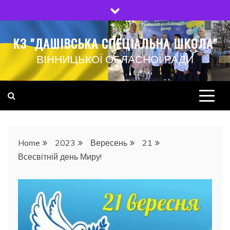
Skip
to
content
КЗ "ДАШІВСЬКА СПЕЦІАЛЬНА ШКОЛА"
ВІННИЦЬКОЇ ОБЛАСНОЇ РАДИ
Home
2023
Вересень
21
Всесвітній день Миру!