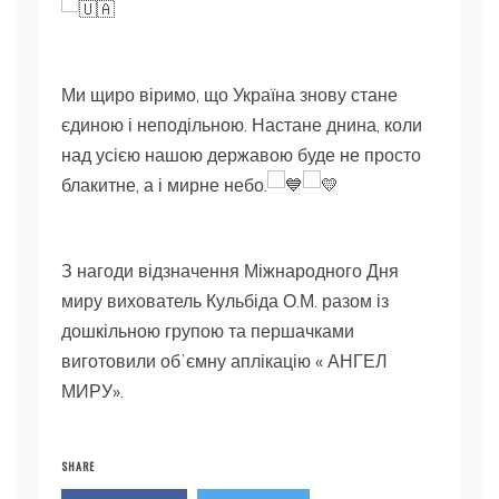
Ми щиро віримо, що Україна знову стане
єдиною і неподільною. Настане днина, коли
над усією нашою державою буде не просто
блакитне, а і мирне небо.
З
нагоди відзначення Міжнародного Дня
миру вихователь Кульбіда О.М. разом із
дошкільною групою та першачками
виготовили обʼємну аплікацію « АНГЕЛ
МИРУ».
SHARE