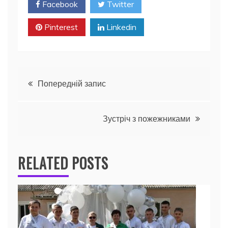
Facebook
Twitter
Pinterest
Linkedin
Навігація
Попередній запис
записів
Зустріч з пожежниками
RELATED POSTS