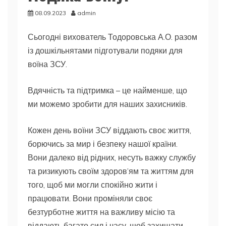
08.09.2023
admin
Сьогодні вихователь Тодоровська А.О. разом
із дошкільнятами підготували подяки для
воїна ЗСУ.
Вдячність та підтримка – це найменше, що
ми можемо зробити для наших захисників.
Кожен день воїни ЗСУ віддають своє життя,
борючись за мир і безпеку нашої країни.
Вони далеко від рідних, несуть важку службу
та ризикують своїм здоров’ям та життям для
того, щоб ми могли спокійно жити і
працювати. Вони проміняли своє
безтурботне життя на важливу місію та
віддають багато сил і
часу, щоб захищати