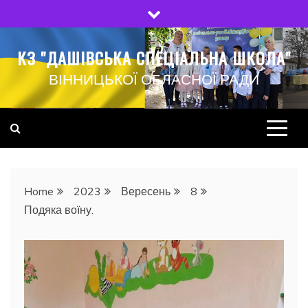
Skip
to
content
КЗ "ДАШІВСЬКА СПЕЦІАЛЬНА ШКОЛА"
ВІННИЦЬКОЇ ОБЛАСНОЇ РАДИ
Home
2023
Вересень
8
Подяка воїну.