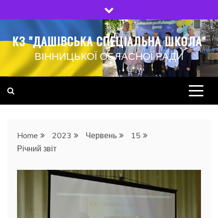
Skip
to
content
КЗ "ДАШІВСЬКА СПЕЦІАЛЬНА ШКОЛА"
ВІННИЦЬКОЇ ОБЛАСНОЇ РАДИ
Home
2023
Червень
15
Річний звіт