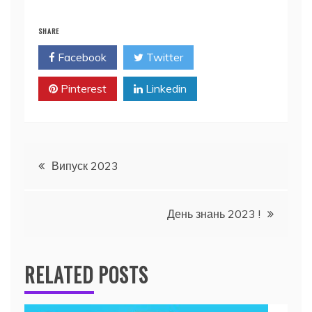
SHARE
Facebook
Twitter
Pinterest
Linkedin
Навігація
Випуск 2023
записів
День знань 2023 !
RELATED POSTS