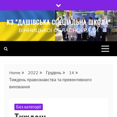
Skip
to
content
КЗ "ДАШІВСЬКА СПЕЦІАЛЬНА ШКОЛА"
ВІННИЦЬКОЇ ОБЛАСНОЇ РАДИ
Home
2022
Грудень
14
Тиждень правознавства та превентивного
виховання
Без категорії