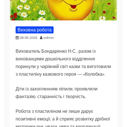
Виховна робота
08.05.2026
admin
Вихователь Бондаренко Н.С., разом із
вихованцями дошкільного відділення
поринули у чарівний світ казки та виготовили
з пластиліну казкового героя — «Колобка».
Діти із захопленням ліпили, проявляли
фантазію, старанність і творчість.
Робота з пластиліном не лише дарує
позитивні емоції, а й сприяє розвитку дрібної
моторики рук, уваги, уяви та координації