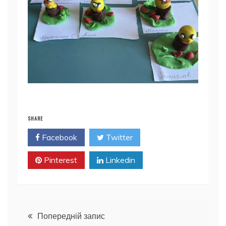
SHARE
Facebook
Twitter
Pinterest
Linkedin
Навігація
Попередній запис