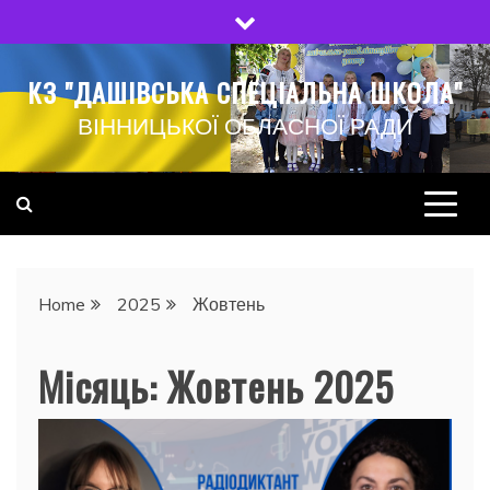
Skip
to
content
КЗ "ДАШІВСЬКА СПЕЦІАЛЬНА ШКОЛА"
ВІННИЦЬКОЇ ОБЛАСНОЇ РАДИ
Home
2025
Жовтень
Місяць:
Жовтень 2025