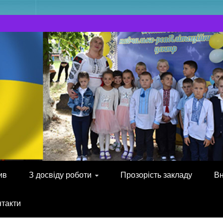
ив
З досвіду роботи
Прозорість закладу
Вн
нтакти