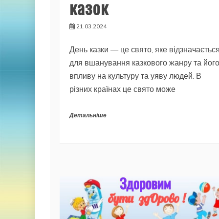
казок
21.03.2024
День казки — це свято, яке відзначаєтьс
для вшанування казкового жанру та йог
впливу на культуру та уяву людей. В
різних країнах це свято може
Детальніше