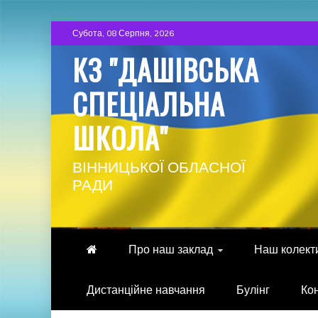
Skip
Субота, 08 Серпня, 2026
to
КЗ "ДАШІВСЬКА
content
СПЕЦІАЛЬНА
ШКОЛА"
ВІННИЦЬКОЇ ОБЛАСНОЇ
РАДИ
Про наш заклад
Наш колект
Дистанційне навчання
Булінг
Ко