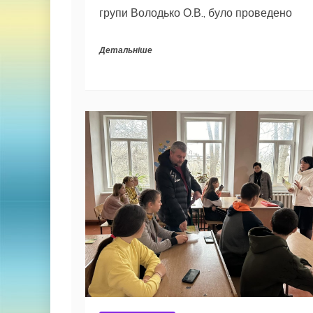
групи Володько О.В., було проведено
Детальніше