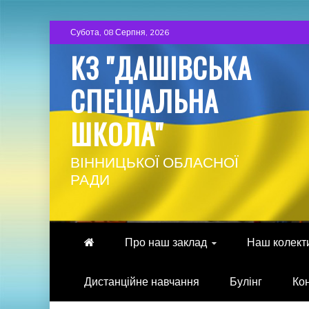
Skip
Субота, 08 Серпня, 2026
to
КЗ "ДАШІВСЬКА
content
СПЕЦІАЛЬНА
ШКОЛА"
ВІННИЦЬКОЇ ОБЛАСНОЇ
РАДИ
Про наш заклад
Наш колект
Дистанційне навчання
Булінг
Ко