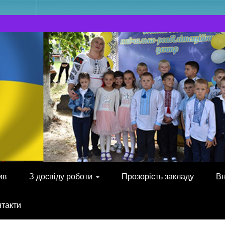
ив
З досвіду роботи
Прозорість закладу
Вн
нтакти