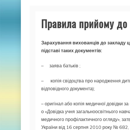
Правила прийому до
Зарахування вихованців до закладу 
підставі таких документів:
– заява батьків ;
– копія свідоцтва про народження дитин
відповідного документа);
– оригінал або копія медичної довідки з
о «Довідка учня загальноосвітнього навч
медичного профілактичного огляду», за
України від 16 серпня 2010 року № 682, 