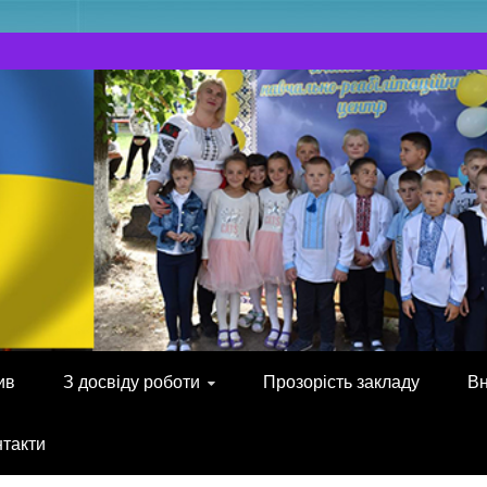
ив
З досвіду роботи
Прозорість закладу
Вн
нтакти