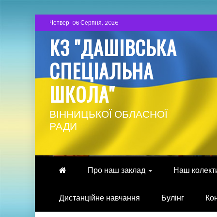
Skip
Четвер, 06 Серпня, 2026
to
КЗ "ДАШІВСЬКА
content
СПЕЦІАЛЬНА
ШКОЛА"
ВІННИЦЬКОЇ ОБЛАСНОЇ
РАДИ
Про наш заклад
Наш колект
Дистанційне навчання
Булінг
Ко