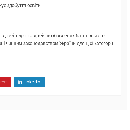
ує здобуття освіти;
я дітей-сиріт та дітей, позбавлених батьківського
ні чинним законодавством України для цієї категорії
rest
Linkedin