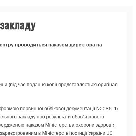
 закладу
центру проводиться наказом директора на
и (під час подання копії представляється оригінал
а формою первинної облікової документації № 086-1/
ального закладу про результати обов`язкового
твердженою наказом Міністерства охорони здоров`я
зареєстрованим в Міністерстві юстиції України 10