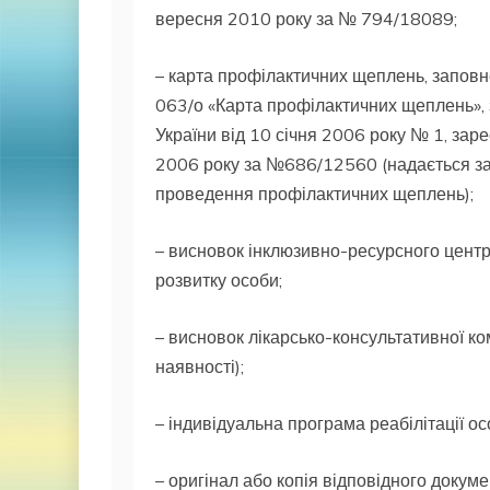
вересня 2010 року за № 794/18089;
– карта профілактичних щеплень, заповн
063/о «Карта профілактичних щеплень»,
України від 10 січня 2006 року № 1, зар
2006 року за №686/12560 (надається за
проведення профілактичних щеплень);
– висновок інклюзивно-ресурсного центр
розвитку особи;
– висновок лікарсько-консультативної ком
наявності);
– індивідуальна програма реабілітації осо
– оригінал або копія відповідного докумен