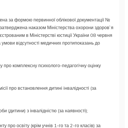
ена за формою первинної облікової документації №
 затверджена наказом Міністерства охорони здоров`я
еєстрованим в Міністерстві юстиції України 08 червня
 умови відсутності медичних протипоказань до
у про комплексну психолого-педагогічну оцінку
ісії про встановлення дитині інвалідності (за
би (дитини) з інвалідністю (за наявності);
ту про освіту (крім учнів 1-го та 2-го класів) за