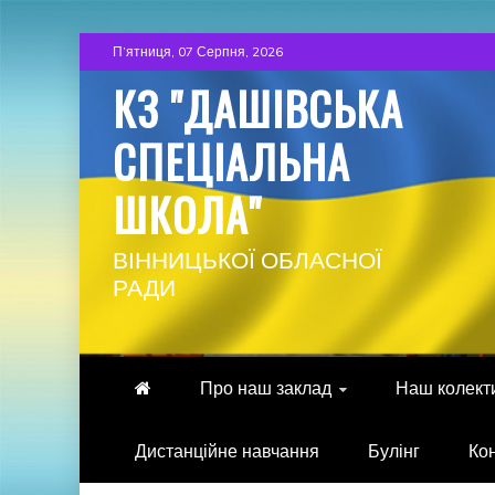
Skip
П’ятниця, 07 Серпня, 2026
to
КЗ "ДАШІВСЬКА
content
СПЕЦІАЛЬНА
ШКОЛА"
ВІННИЦЬКОЇ ОБЛАСНОЇ
РАДИ
Про наш заклад
Наш колект
Дистанційне навчання
Булінг
Ко