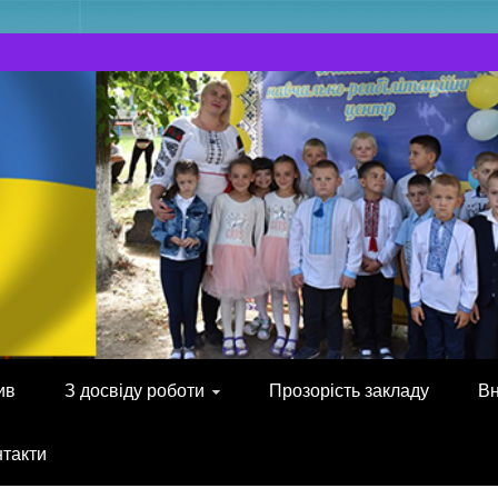
ив
З досвіду роботи
Прозорість закладу
Вн
нтакти