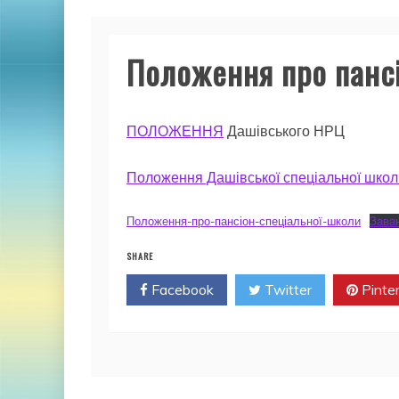
Положення про панс
ПОЛОЖЕННЯ
Дашівського НРЦ
Положення Дашівської спеціальної школ
Положення-про-пансіон-спеціальної-школи
Зава
SHARE
Facebook
Twitter
Pinte