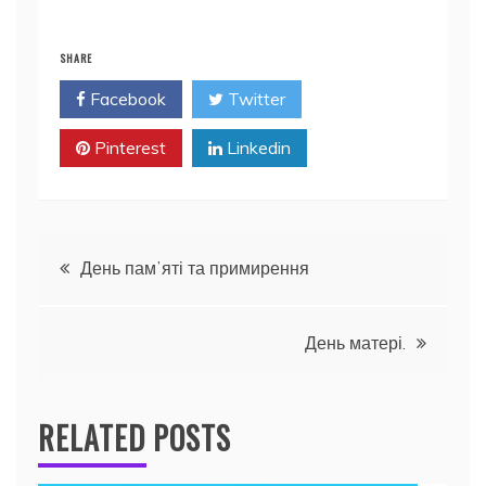
SHARE
Facebook
Twitter
Pinterest
Linkedin
Навігація
День памʼяті та примирення
записів
День матері.
RELATED POSTS