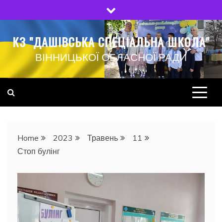
Skip
to
content
КЗ "ДАШІВСЬКА СПЕЦІАЛЬНА ШКОЛА"
ВІННИЦЬКОЇ ОБЛАСНОЇ РАДИ
Home
2023
Травень
11
Стоп булінг