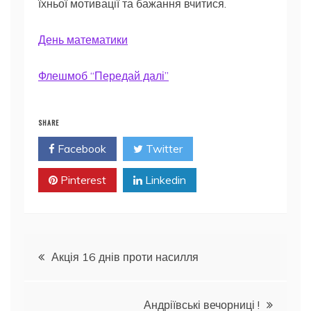
їхньої мотивації та бажання вчитися.
День математики
Флешмоб “Передай далі”
SHARE
Facebook
Twitter
Pinterest
Linkedin
Навігація
Акція 16 днів проти насилля
записів
Андріївські вечорниці !