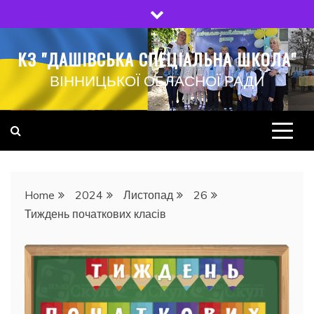
Skip
to
content
КЗ "ДАШІВСЬКА СПЕЦІАЛЬНА ШКОЛА"
ВІННИЦЬКОЇ ОБЛАСНОЇ РАДИ
Home
2024
Листопад
26
Тиждень початкових класів